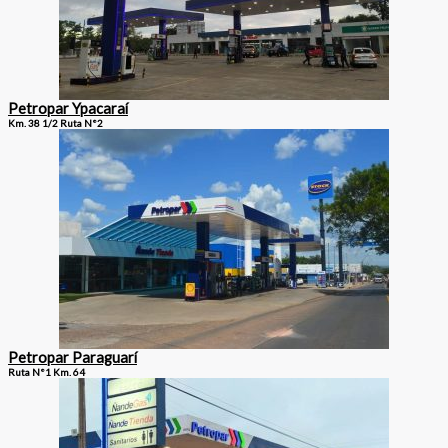
Petropar Ypacaraí
Km. 38 1/2 Ruta N°2
Petropar Paraguarí
Ruta N°1 Km. 64