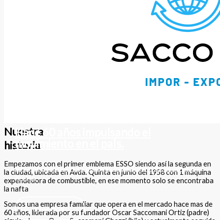
Nuestra
Hace 60 años impulsando el
movimiento en el paÍs.
historia
Empezamos con el primer emblema ESSO siendo así la segunda en
Nos movemos todos los días para hacer llegar el mejor servicio a
la ciudad, ubicada en Avda. Quinta en junio del 1958 con 1 máquina
tu casa.
expendedora de combustible, en ese momento solo se encontraba
la nafta
Somos una empresa familiar que opera en el mercado hace mas de
Leer más
60 años, liderada por su fundador Oscar Saccomani Ortiz (padre)